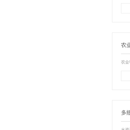
农
农业
多
水资