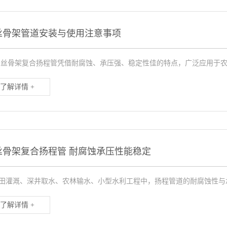
丝骨架管道安装与使用注意事项
骨架复合扬程管凭借耐腐蚀、承压强、稳定性佳的特点，广泛应用于农田
了解详情 +
丝骨架复合扬程管 耐腐蚀承压性能稳定
田灌溉、深井取水、农林输水、小型水利工程中，扬程管道的耐腐蚀性与承
了解详情 +