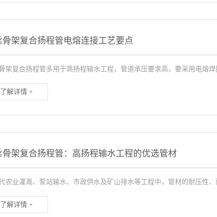
丝骨架复合扬程管电熔连接工艺要点
骨架复合扬程管多用于高扬程输水工程，管道承压要求高，要采用电熔焊接
了解详情 +
丝骨架复合扬程管：高扬程输水工程的优选管材
代农业灌溉、泵站输水、市政供水及矿山排水等工程中，管材的耐压性、耐
了解详情 +