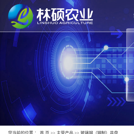
您当前的位置 ：
首 页
>>
主营产品
>>
玻璃钢（钢制）井盘