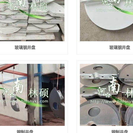
玻璃钢井盘
玻璃钢井盘
钢制井盘
钢制井盘