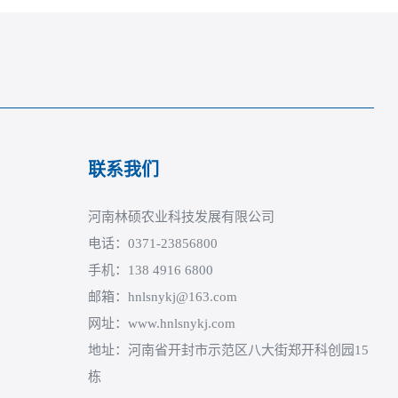
联系我们
河南林硕农业科技发展有限公司
电话：0371-23856800
手机：138 4916 6800
邮箱：hnlsnykj@163.com
网址：www.hnlsnykj.com
地址：河南省开封市示范区八大街郑开科创园15
栋