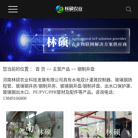
您当前的位置 ：
首 页
>>
主营产品
>>
钢制井盘
河南林硕农业科技发展有限公司具有水电双计灌溉控制器、玻璃钢扬
程管、玻璃钢井房/钢制井房、玻璃钢井盘/钢制井盘、出水口保护罩、
玻璃钢出水口、PE/PVC/PPR管材及配件等产品。咨询电话：
13849166800