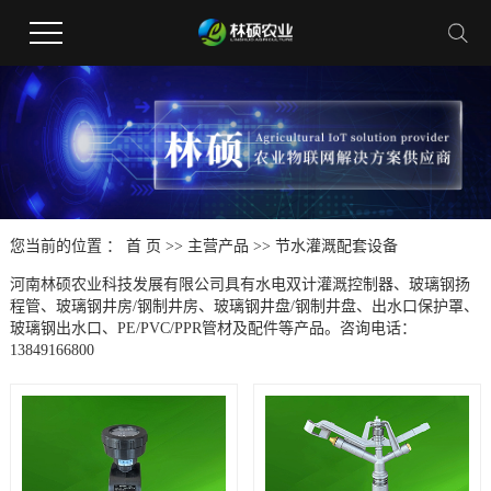
您当前的位置 ：
首 页
>>
主营产品
>>
节水灌溉配套设备
河南林硕农业科技发展有限公司具有水电双计灌溉控制器、玻璃钢扬
程管、玻璃钢井房/钢制井房、玻璃钢井盘/钢制井盘、出水口保护罩、
玻璃钢出水口、PE/PVC/PPR管材及配件等产品。咨询电话：
13849166800