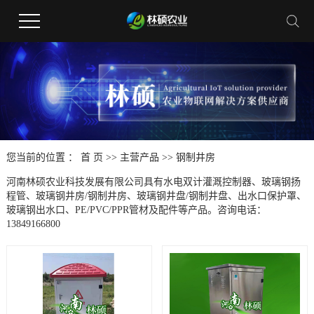
您当前的位置 ：
首 页
>>
主营产品
>>
钢制井房
河南林硕农业科技发展有限公司具有水电双计灌溉控制器、玻璃钢扬
程管、玻璃钢井房/钢制井房、玻璃钢井盘/钢制井盘、出水口保护罩、
玻璃钢出水口、PE/PVC/PPR管材及配件等产品。咨询电话：
13849166800