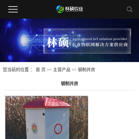
您当前的位置 ：
首 页
>>
主营产品
>>
钢制井房
钢制井房