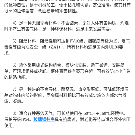
的抗冲击性，易于机械加工，便于钻孔和切割，定位准确。使其具有
很高的拉伸强度、弯曲模量和冲击韧性。
4）是一种无烟无毒材料，不含卤素，无对人体有害物质，灼烧
时不产生有害气体，是一种环保材料，满足未来发展需要。
5）阻燃材料，阻燃性能可达到FV10级，烟密度等级为15，烟气
毒性等级为准安全一级（ZA1），所有材料均满足国内外UL94要
求。
6）箱体采用板式结构组合，模块化安装，适于搬运，安装简
单，可现场组装或拆卸。柜体表面铸有菱形突起，可有效防止小广告
的粘贴功能。
7）是一种热的不良导体，耐高温、热变形率低，可降低环境温
差对箱体内部的影响，同金属材料相比可有效减少箱体内部水气凝
露、凝霜。
8）适合各种恶劣天气，可长期使用在-50°C--＋160°C环境中。
保护等级IP54。
玻璃钢井房
具有抗腐蚀，耐老化等特点适合野外农田
使用。