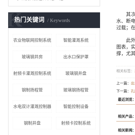
K
其次，
热门关键词
Keywords
水、断
过载；
此外，
农业物联网控制系统
智能灌溉系统
图表，
撑，尤
玻璃钢井房
出水口保护罩
相关标签：
射频卡灌溉控制系统
玻璃钢井盘
上一篇：
出
钢制扬程管
玻璃钢扬程管
下一篇：
孔
最近浏览
水电双计灌溉控制器
智能控制设备
相关产品
钢制井盘
射频卡控制系统
相关新闻