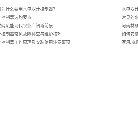
溉为什么要用水电双计控制器？
水电双
计控制器选购要点
常见的
联网赋能现代农业广阔新前景
河南林
计控制器常见故障排查与维护技巧
如何安
计控制器工作原理及安装使用注意事项
家用/