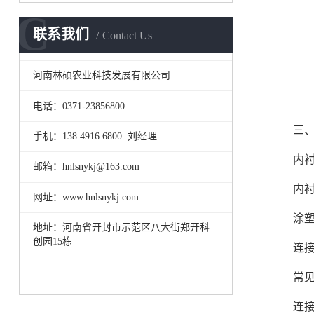
C
联系我们
Contact Us
河南林硕农业科技发展有限公司
电话：0371-23856800
三、生
手机：138 4916 6800 刘经理
内衬/
邮箱：hnlsnykj@163.com
内衬塑
网址：www.hnlsnykj.com
涂塑层
地址：河南省开封市示范区八大街郑开科
创园15栋
连接
常见连
连接部