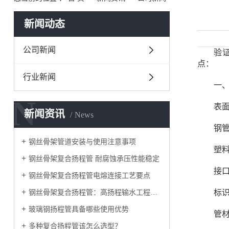
新闻动态
公司新闻
验证钢
点：
行业新闻
一、
N
表面
新闻资讯
News
钢管部
钢丝骨架管道安装与使用注意事项
塑料层
钢丝骨架复合扬程管 耐腐蚀承压性能稳定
接口部
钢丝骨架复合扬程管电熔连接工艺要点
标识
钢丝骨架复合扬程管：高扬程输水工程的优选管材
玻璃钢扬程管具备哪些使用优势
管材上
多种复合扬程管该怎么选型？