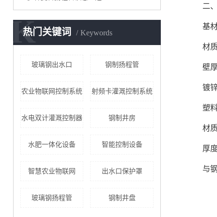
二、材
K
基材
热门关键词
Keywords
材质：
玻璃钢出水口
钢制扬程管
壁厚：
镀锌层
农业物联网控制系统
射频卡灌溉控制系统
塑料内
水电双计灌溉控制器
钢制井房
材质类
水肥一体化设备
智能控制设备
厚度：
与钢管
智慧农业物联网
出水口保护罩
玻璃钢扬程管
钢制井盘